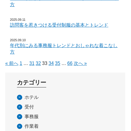
方
2025.09.11
訪問客を惹きつける受付制服の基本とトレンド
2025.09.10
年代別にみる事務服トレンドとおしゃれな着こなし
方
« 前へ
1
…
31
32
33
34
35
…
66
次へ »
カテゴリー
ホテル
受付
事務服
作業着