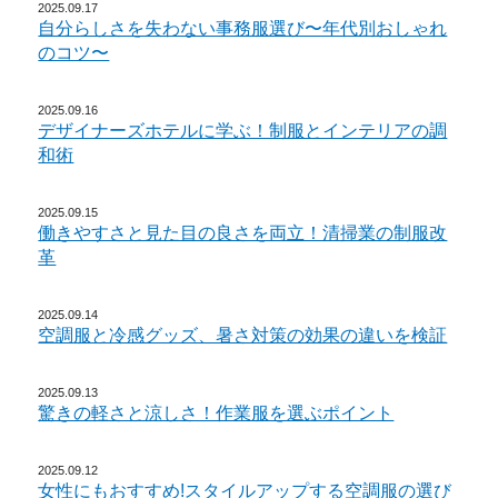
2025.09.17
自分らしさを失わない事務服選び〜年代別おしゃれ
のコツ〜
2025.09.16
デザイナーズホテルに学ぶ！制服とインテリアの調
和術
2025.09.15
働きやすさと見た目の良さを両立！清掃業の制服改
革
2025.09.14
空調服と冷感グッズ、暑さ対策の効果の違いを検証
2025.09.13
驚きの軽さと涼しさ！作業服を選ぶポイント
2025.09.12
女性にもおすすめ!スタイルアップする空調服の選び