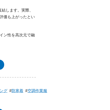
直結します。実際、
客評価も上がったとい
イン性を高次元で融
ング
#
防寒着
#
空調作業服