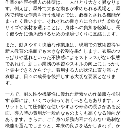
作業の内容や個人の体型は、一人ひとり大きく異なりま
す。例えば、屋外で大きな動きが求められる現場と、屋
内で精密な作業を行う現場とでは、必要とされる機能が
まったく違います。それぞれの働き方に合わせた柔軟な
サイズや素材を選ぶことは、身体への負担を軽減し、長
く健やかに働き続けるための環境づくりに直結します。
また、動きやすく快適な作業服は、現場での技術習得や
新人教育の場面でも大きな役割を果たします。衣服のつ
っぱりや蒸れといった不快感によるストレスがない状態
であれば、新しい業務の学習やスキルの向上にしっかり
と集中できるからです。着用する人の状況に寄り添った
衣服は、日々の成長を後押しする大切な要素となりま
す。
一方で、耐久性や機能性に優れた新素材の作業服を検討
する際には、いくつか知っておくべき点もあります。メ
リットとして圧倒的な使いやすさや寿命の長さがある反
面、導入時の費用が一般的なものよりも高くなる傾向が
あります。さらに、ご自身の業務内容に合わない過剰な
機能を選んでしまうと、本来の良さを活かしきれず、か