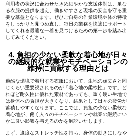
利用者の状況に合わせたきめ細やかな支援体制は、単な
る衣服の提供を超え、働きやすさと現場の安全を守る重
要な基盤となります。ぜひご自身の作業環境や体の特徴
をしっかりと見つめ直し、毎日の業務を快適にサポート
してくれる最適な一着を見つけるための第一歩を踏み出
してみてください。
4. 負担の少ない柔軟な着心地が日々
の継続的な就業やモチベーションの
維持に貢献する理由とは
過酷な環境で着用する衣服において、生地の頑丈さと同
じくらい重要視されるのが「着心地の柔軟性」です。ど
れほど耐久性に優れた素材であっても、重く硬い生地で
は身体への負担が大きくなり、結果として日々の疲労が
蓄積しやすくなります。ここでは、負担の少ない柔軟な
着心地が、働く人々のモチベーションや就業の継続にい
かに良い影響を与えるのかを解説いたします。
まず、適度なストレッチ性を持ち、身体の動きにしなや