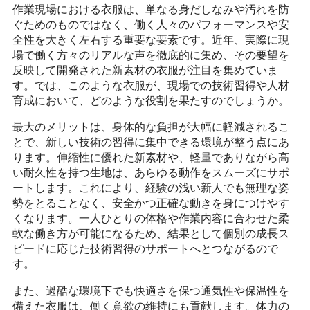
作業現場における衣服は、単なる身だしなみや汚れを防
ぐためのものではなく、働く人々のパフォーマンスや安
全性を大きく左右する重要な要素です。近年、実際に現
場で働く方々のリアルな声を徹底的に集め、その要望を
反映して開発された新素材の衣服が注目を集めていま
す。では、このような衣服が、現場での技術習得や人材
育成において、どのような役割を果たすのでしょうか。
最大のメリットは、身体的な負担が大幅に軽減されるこ
とで、新しい技術の習得に集中できる環境が整う点にあ
ります。伸縮性に優れた新素材や、軽量でありながら高
い耐久性を持つ生地は、あらゆる動作をスムーズにサポ
ートします。これにより、経験の浅い新人でも無理な姿
勢をとることなく、安全かつ正確な動きを身につけやす
くなります。一人ひとりの体格や作業内容に合わせた柔
軟な働き方が可能になるため、結果として個別の成長ス
ピードに応じた技術習得のサポートへとつながるので
す。
また、過酷な環境下でも快適さを保つ通気性や保温性を
備えた衣服は、働く意欲の維持にも貢献します。体力の