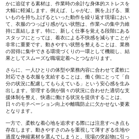
かに追従する素材は、作業時の余計な身体的ストレスを
大幅に軽減します。例えば、しゃがむ、腕を上げる、重
いものを持ち上げるといった動作を繰り返す現場におい
て、衣服のつっぱり感がない状態は、作業への集中力維
持に直結します。特に、新しく仕事を覚える段階にある
スタッフにとっては、着衣による不快感を減らすことが
非常に重要です。動きやすい状態を整えることは、業務
の習得に集中できる環境づくりの一環として機能し、結
果としてスムーズな職場定着へとつながります。
さらに、一人ひとりの体型や業務内容に合わせて柔軟に
対応できる衣服を支給することは、働く側にとって「自
分の状況に配慮してもらえている」という安心感を生み
出します。管理する側が個々の状況に合わせた適切な支
援体制を整え、快適に働ける状況を提供することは、
日々のモチベーション向上や離職防止に欠かせない要素
となります。
一方で、柔軟な着心地を追求する際には注意すべき点も
存在します。動きやすさのみを重視して薄すぎる生地や
過度な伸縮素材を選んでしまうと、現場の突起物に引っ