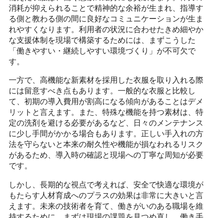
消耗が抑えられることで精神的な余裕が生まれ、指導す
る側と教わる側の間に良好なコミュニケーションが生ま
れやすくなります。利用者の状況に合わせたきめ細やか
な支援体制を現場で構築するためには、まずこうした
「働きやすい・継続しやすい環境づくり」が不可欠で
す。
一方で、高機能な新素材を採用した衣服を取り入れる際
には留意すべき点もあります。一般的な衣服と比較し
て、初期の導入費用が割高になる傾向があることはデメ
リットと言えます。また、特殊な機能を持つ素材は、特
定の洗剤を避ける必要があるなど、日々のメンテナンス
に少し手間がかかる場合もあります。正しい手入れの方
法を守らないと本来の耐久性や機能が損なわれるリスク
があるため、導入時の確認と現場への丁寧な周知が必要
です。
しかし、長期的な視点で考えれば、安全で快適な環境が
もたらす人材育成へのプラスの効果は非常に大きいと言
えます。未来の技術者を育て、働きがいのある職場を維
持するために、まずは現場の課題を見つめ直し、働き手