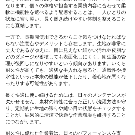
なります。個々の体格や担当する業務内容に合わせて柔
軟に機能性を選べるよう配慮することは、一人ひとりの
状況に寄り添い、長く働き続けやすい体制を整えること
にも直結します。
一方で、長期間使用できるからこそ気をつけなければな
らない注意点やデメリットも存在します。生地が非常に
丈夫であるがゆえに、目に見えない細かい汚れや皮脂な
どのダメージが蓄積しても表面化しにくく、衛生面の管
理が後回しになりやすいという傾向があります。いくら
耐久性が高くても、適切な手入れを怠ると、通気性や撥
水性といった本来の機能が低下したり、着心地が悪くな
ったりする可能性があります。
長く快適に使い続けるためには、日々のメンテナンスが
欠かせません。素材の特性に合った正しい洗濯方法を守
り、定期的に生地の張りや縫い目の状態をチェックする
ことが、結果的に清潔で快適な作業環境を維持すること
につながります。
耐久性に優れた作業着は、日々のパフォーマンスを支